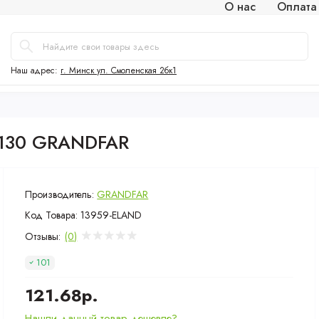
О нас
Оплата
Наш адрес:
г. Минск ул. Смоленская 2бк1
-130 GRANDFAR
Производитель:
GRANDFAR
Код Товара:
13959-ELAND
Отзывы:
(0)
101
121.68р.
Нашли данный товар дешевле?