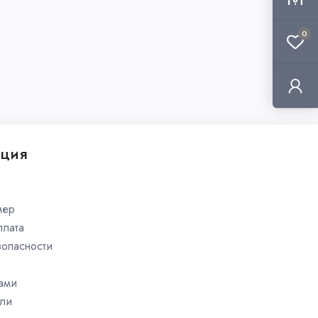
0
ция
мер
плата
зопасности
нами
ли