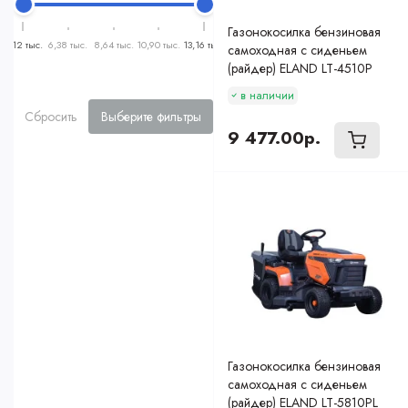
Газонокосилка бензиновая
4,12 тыс.
6,38 тыс.
8,64 тыс.
10,90 тыс.
13,16 тыс.
самоходная с сиденьем
(райдер) ELAND LT-4510P
в наличии
Сбросить
Выберите фильтры
9 477.00р.
Газонокосилка бензиновая
самоходная с сиденьем
(райдер) ELAND LT-5810PL