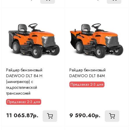
Райдер бензиновый
Райдер бензиновый
DAEWOO DLT 84 H
DAEWOO DLT 84M
(минитрактор) с
Предзаказ 2-3 дня
гидростатической
трансмиссией
Предзаказ 2-3 дня
11 065.87р.
9 590.40р.