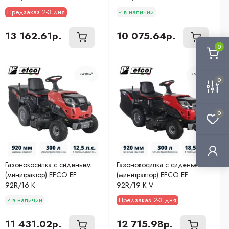
Предзаказ 2-3 дня
в наличии
13 162.61р.
10 075.64р.
0
0
0
Газонокосилка с сиденьем
Газонокосилка с сиденьем
(минитрактор) EFCO EF
(минитрактор) EFCO EF
92R/16 K
92R/19 K V
в наличии
Предзаказ 2-3 дня
11 431.02р.
12 715.98р.