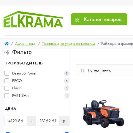
Каталог товаров
Дача и сад
Техника для ухода за газоном
Райдеры и тракто
Фильтр
ПРОИЗВОДИТЕЛЬ
Daewoo Power
9
EFCO
8
Eland
6
PARTISAN
1
ЦЕНА
-
р.