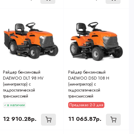
Райдер бензиновый
Райдер бензиновый
DAEWOO DLT 98 HV
DAEWOO DSD 108 H
(минитрактор) с
(минитрактор) с
гидростатической
гидростатической
трансмиссией
трансмиссией
в наличии
Предзаказ 2-3 дня
12 910.28р.
11 065.87р.