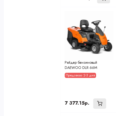
Райдер бензиновый
DAEWOO DLR 66M
Предзаказ 2-3 дня
7 377.15р.