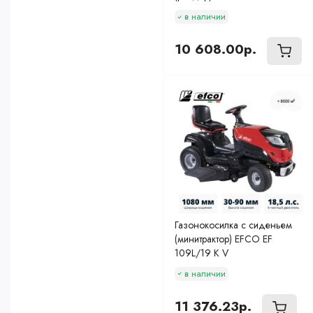
в наличии
10 608.00р.
Газонокосилка с сиденьем
(минитрактор) EFCO EF
109L/19 K V
в наличии
11 376.23р.