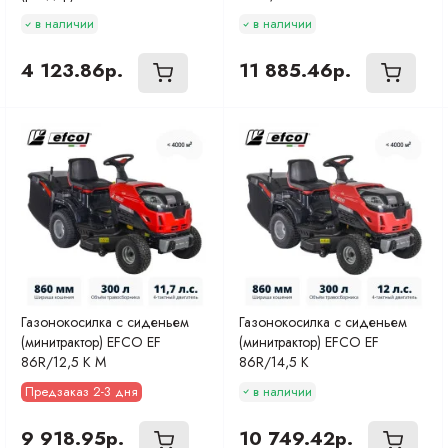
в наличии
в наличии
4 123.86р.
11 885.46р.
Газонокосилка с сиденьем
Газонокосилка с сиденьем
(минитрактор) EFCO EF
(минитрактор) EFCO EF
86R/12,5 K M
86R/14,5 K
Предзаказ 2-3 дня
в наличии
9 918.95р.
10 749.42р.