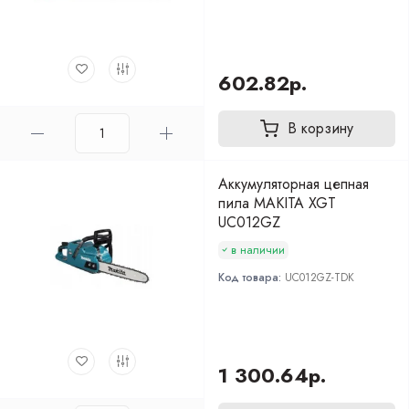
602.82р.
В корзину
Аккумуляторная цепная
пила MAKITA XGT
UC012GZ
в наличии
Код товара:
UC012GZ-TDK
1 300.64р.