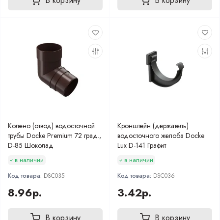
В корзину
В корзину
Колено (отвод) водосточной
Кронштейн (держатель)
трубы Docke Premium 72 град.,
водосточного желоба Docke
D-85 Шоколад
Lux D-141 Графит
в наличии
в наличии
Код товара:
DSC035
Код товара:
DSC036
8.96р.
3.42р.
В корзину
В корзину