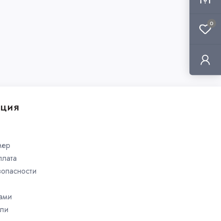
0
ция
мер
плата
зопасности
нами
ли