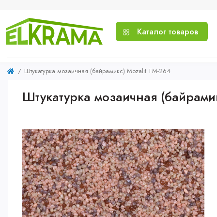
Каталог товаров
Штукатурка мозаичная (байрамикс) Mozalit TM-264
Штукатурка мозаичная (байрамик