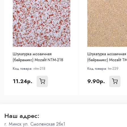
Штукатурка мозаичная
Штукатурка мозаичная
(байрамикс) Mozalit NTM-218
(байрамикс) Mozalit T
Код товара:
ntm-218
Код товара:
tm-229
11.24р.
9.90р.
Наш адрес:
г. Минск ул. Смоленская 2бк1