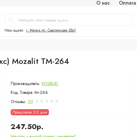
О нас
Оплата
Наш адрес:
г. Минск ул. Смоленская 2бк1
с) Mozalit TM-264
Производитель:
KOSBUD
Код Товара:
tm-264
Отзывы:
(0)
Предзаказ 2-3 дня
247.50р.
Нашли данный товар дешевле?