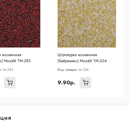
а мозаичная
Штукатурка мозаичная
с) Mozalit TM-283
(байрамикс) Mozalit TM-304
а:
tm-283
Код товара:
tm-304
9.90р.
ция