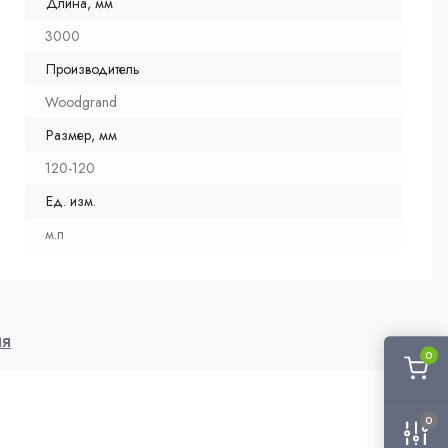
Длина, мм
3000
Производитель
Woodgrand
Размер, мм
120-120
Ед. изм.
м.п
ия
0
0