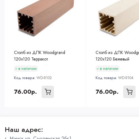
Столб из ДПК Woodgrand
Столб из ДПК Woodg
120х120 Терракот
120х120 Бежевый
в наличии
в наличии
Код товара:
WD-R102
Код товара:
WD-R104
76.00р.
76.00р.
Наш адрес:
г. Минск ул. Смоленская 2бк1