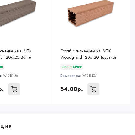
тиснением из ДПК
Столб с тиснением из ДПК
d 120х120 Венге
Woodgrand 120х120 Терракот
ии
в наличии
а:
WD-R106
Код товара:
WD-R107
р.
84.00р.
ция