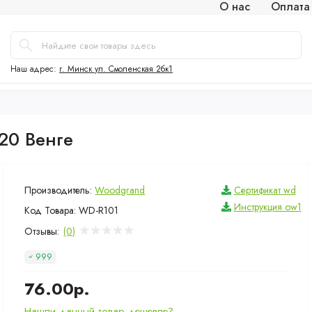
О нас
Оплата
Наш адрес:
г. Минск ул. Смоленская 2бк1
20 Венге
Производитель:
Woodgrand
Сертификат wd
Инструкция ow1
Код Товара:
WD-R101
Отзывы:
(0)
999
76.00р.
Нашли данный товар дешевле?