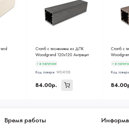
rand
Столб с тиснением из ДПК
Столб с 
Woodgrand 120х120 Антрацит
Woodgran
в наличии
в налич
Код товара:
WD-R105
Код товар
84.00р.
84.00
Время работы
Информа