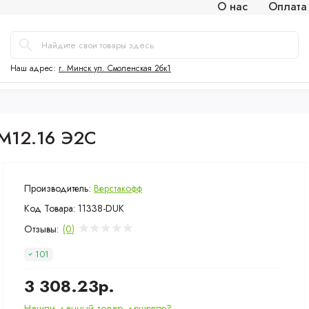
О нас
Оплата
Наш адрес:
г. Минск ул. Смоленская 2бк1
М12.16 Э2С
Производитель:
Верстакофф
Код Товара:
11338-DUK
Отзывы:
(0)
101
3 308.23р.
Нашли данный товар дешевле?